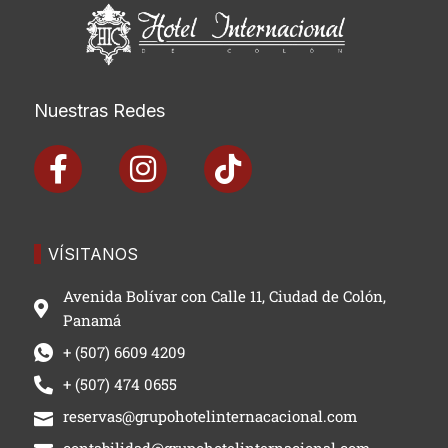
Nuestras Redes
F
I
T
a
n
i
c
s
k
e
t
t
VÍSITANOS
b
a
o
Avenida Bolívar con Calle 11, Ciudad de Colón,
o
g
k
Panamá
o
r
+ (507) 6609 4209
k
a
+ (507) 474 0655
-
m
reservas@grupohotelinternacacional.com
f