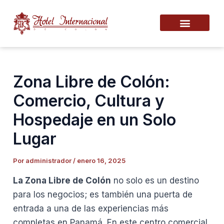
Ir
Navegación
al
de
contenido
entradas
Zona Libre de Colón:
Comercio, Cultura y
Hospedaje en un Solo
Lugar
Por
administrador
/
enero 16, 2025
La Zona Libre de Colón
no solo es un destino
para los negocios; es también una puerta de
entrada a una de las experiencias más
completas en Panamá. En este centro comercial